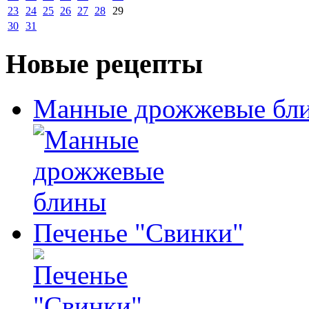
23
24
25
26
27
28
29
30
31
Новые рецепты
Манные дрожжевые бл
Печенье "Свинки"