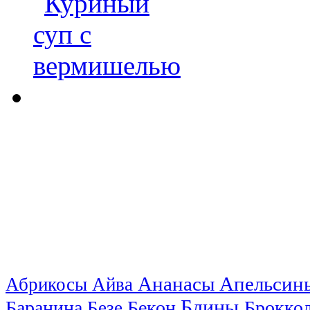
Ананасы
Апельси
Абрикосы
Айва
Блины
Баранина
Бекон
Брокко
Безе