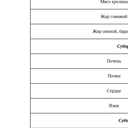
Мясо кролика
Жир говяжий
Жир свиной, бар
Субп
Печень
Почки
Сердце
Язык
Суб