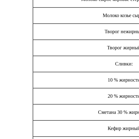
Молоко козье сы
Творог нежирн
Творог жирны
Сливки:
10 % жирност
20 % жирност
Сметана 30 % жир
Кефир жирны