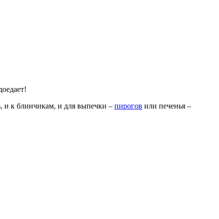
доедает!
ь, и к блинчикам, и для выпечки –
пирогов
или печенья –