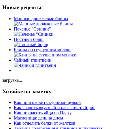
Новые рецепты
Манные дрожжевые блины
Печенье "Свинки"
Постный борщ
Блины на сгущенном молоке
Чайный глинтвейн
загрузка...
Хозяйке на заметку
Как приготовить куриный бульон
Как сварить вкусный и рассыпчатый рис
Как покрасить яйца на Пасху
Масленица: день за днем
Как отделить белки от желтков
Таблица содержания витаминов в продуктах