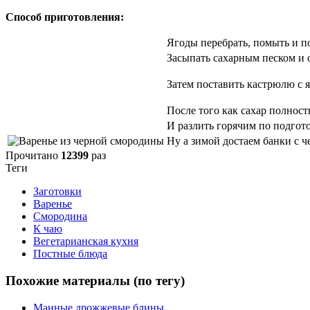
Способ приготовления:
Ягоды перебрать, помыть и п
Засыпать сахарным песком и о
Затем поставить кастрюлю с я
После того как сахар полност
И разлить горячим по подгото
Ну а зимой достаем банки с 
Прочитано
12399
раз
Теги
Заготовки
Варенье
Смородина
К чаю
Вегетарианская кухня
Постные блюда
Похожие материалы (по тегу)
Манные дрожжевые блины