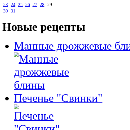
23
24
25
26
27
28
29
30
31
Новые рецепты
Манные дрожжевые бл
Печенье "Свинки"