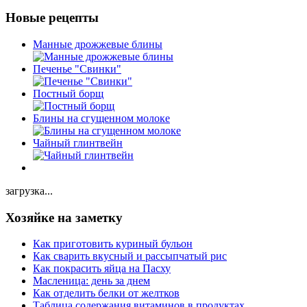
Новые рецепты
Манные дрожжевые блины
Печенье "Свинки"
Постный борщ
Блины на сгущенном молоке
Чайный глинтвейн
загрузка...
Хозяйке на заметку
Как приготовить куриный бульон
Как сварить вкусный и рассыпчатый рис
Как покрасить яйца на Пасху
Масленица: день за днем
Как отделить белки от желтков
Таблица содержания витаминов в продуктах