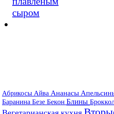
Ананасы
Апельси
Абрикосы
Айва
Блины
Баранина
Бекон
Брокко
Безе
Вторы
Вегетарианская кухня