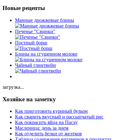
Новые рецепты
Манные дрожжевые блины
Печенье "Свинки"
Постный борщ
Блины на сгущенном молоке
Чайный глинтвейн
загрузка...
Хозяйке на заметку
Как приготовить куриный бульон
Как сварить вкусный и рассыпчатый рис
Как покрасить яйца на Пасху
Масленица: день за днем
Как отделить белки от желтков
Таблица содержания витаминов в продуктах