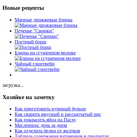
Новые рецепты
Манные дрожжевые блины
Печенье "Свинки"
Постный борщ
Блины на сгущенном молоке
Чайный глинтвейн
загрузка...
Хозяйке на заметку
Как приготовить куриный бульон
Как сварить вкусный и рассыпчатый рис
Как покрасить яйца на Пасху
Масленица: день за днем
Как отделить белки от желтков
Таблица содержания витаминов в продуктах