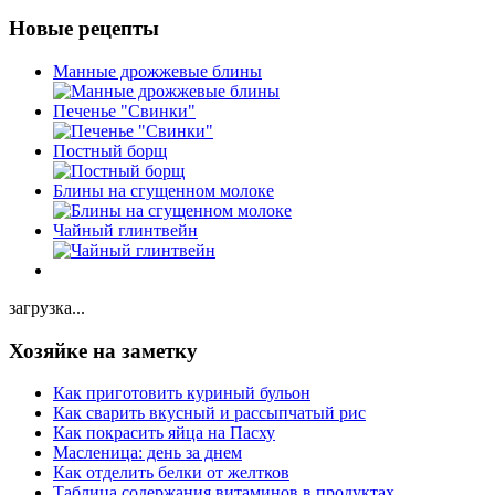
Новые рецепты
Манные дрожжевые блины
Печенье "Свинки"
Постный борщ
Блины на сгущенном молоке
Чайный глинтвейн
загрузка...
Хозяйке на заметку
Как приготовить куриный бульон
Как сварить вкусный и рассыпчатый рис
Как покрасить яйца на Пасху
Масленица: день за днем
Как отделить белки от желтков
Таблица содержания витаминов в продуктах