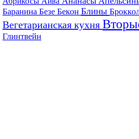
Ананасы
Апельси
Абрикосы
Айва
Блины
Баранина
Бекон
Брокко
Безе
Вторы
Вегетарианская кухня
Глинтвейн