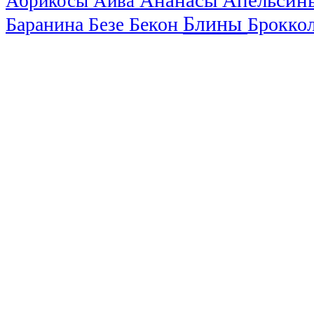
Ананасы
Апельси
Абрикосы
Айва
Блины
Баранина
Бекон
Брокко
Безе