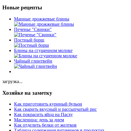
Новые рецепты
Манные дрожжевые блины
Печенье "Свинки"
Постный борщ
Блины на сгущенном молоке
Чайный глинтвейн
загрузка...
Хозяйке на заметку
Как приготовить куриный бульон
Как сварить вкусный и рассыпчатый рис
Как покрасить яйца на Пасху
Масленица: день за днем
Как отделить белки от желтков
Таблица содержания витаминов в продуктах