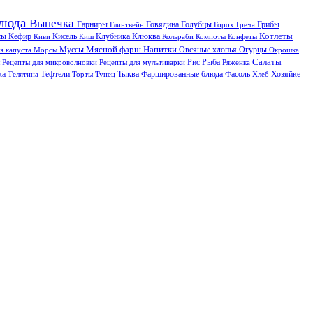
блюда
Выпечка
Гарниры
Говядина
Грибы
Глинтвейн
Голубцы
Горох
Греча
сы
Кефир
Котлеты
Киви
Кисель
Киш
Клубника
Клюква
Кольраби
Компоты
Конфеты
Мясной фарш
Напитки
Овсяные хлопья
я капуста
Морсы
Муссы
Огурцы
Окрошка
Рис
Рыба
Салаты
л
Рецепты для микроволновки
Рецепты для мультиварки
Ряженка
ка
Тыква
Телятина
Тефтели
Торты
Тунец
Фаршированные блюда
Фасоль
Хлеб
Хозяйке