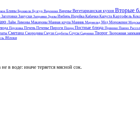
Вторые 
Вегетарианская кухня
Блины
екон
Брокколи
Булгур
Вареники
Варенье
Закуски
Картофель
Заготовки
Кабачки
Капуста
Кек
е
Заправки
Зразы
Имбирь
Индейка
чаю
Лимоны
Манная крупа
Мед
Лайм
Макароны
Манник
Мармелад
Мороженое
Морска
Постные блюда
Пироги
блюда
Печенье
Перловка
Печень
Пицца
Пряники
Пшено
Рассо
Сметана
Творог
Смородина
Творожная запекан
алаты
Смузи
Сорбеты
Соусы
Сырники
Яблоки
ель
не в воде: иначе теряется мясной сок.