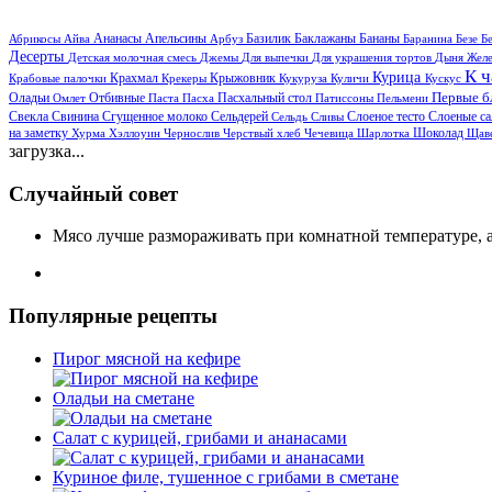
Баклажаны
Бананы
Абрикосы
Айва
Ананасы
Апельсины
Арбуз
Базилик
Баранина
Безе
Б
Десерты
Детская молочная смесь
Джемы
Для выпечки
Для украшения тортов
Дыня
Жел
К 
Курица
Крабовые палочки
Крахмал
Крекеры
Крыжовник
Кукуруза
Куличи
Кускус
Оладьи
Первые 
Омлет
Отбивные
Паста
Пасха
Пасхальный стол
Патиссоны
Пельмени
Свекла
Свинина
Сгущенное молоко
Слоеное тесто
Сельдерей
Сельдь
Сливы
Слоеные с
Шоколад
на заметку
Хурма
Хэллоуин
Чернослив
Черствый хлеб
Чечевица
Шарлотка
Щав
загрузка...
Случайный совет
Мясо лучше размораживать при комнатной температуре, а 
Популярные рецепты
Пирог мясной на кефире
Оладьи на сметане
Салат с курицей, грибами и ананасами
Куриное филе, тушенное с грибами в сметане