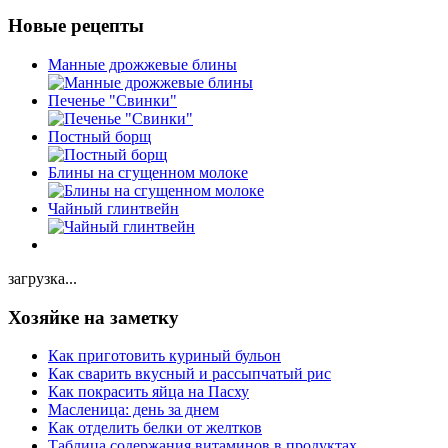
Новые рецепты
Манные дрожжевые блины
Печенье "Свинки"
Постный борщ
Блины на сгущенном молоке
Чайный глинтвейн
загрузка...
Хозяйке на заметку
Как приготовить куриный бульон
Как сварить вкусный и рассыпчатый рис
Как покрасить яйца на Пасху
Масленица: день за днем
Как отделить белки от желтков
Таблица содержания витаминов в продуктах