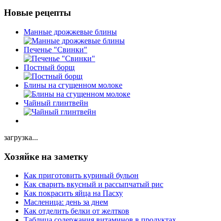
Новые рецепты
Манные дрожжевые блины
Печенье "Свинки"
Постный борщ
Блины на сгущенном молоке
Чайный глинтвейн
загрузка...
Хозяйке на заметку
Как приготовить куриный бульон
Как сварить вкусный и рассыпчатый рис
Как покрасить яйца на Пасху
Масленица: день за днем
Как отделить белки от желтков
Таблица содержания витаминов в продуктах