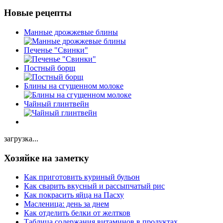
Новые рецепты
Манные дрожжевые блины
Печенье "Свинки"
Постный борщ
Блины на сгущенном молоке
Чайный глинтвейн
загрузка...
Хозяйке на заметку
Как приготовить куриный бульон
Как сварить вкусный и рассыпчатый рис
Как покрасить яйца на Пасху
Масленица: день за днем
Как отделить белки от желтков
Таблица содержания витаминов в продуктах